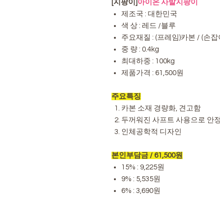
[지팡이]
아이온 사발지팡이
제조국 : 대한민국
색 상 : 레드 /블루
주요재질 : (프레임)카본 / (
중 량 : 0.4kg
최대하중 : 100kg
제품가격 : 61,500원
주요특징
카본 소재 경량화, 견고함
두꺼워진 사프트 사용으로 안
인체공학적 디자인
본인부담금 / 61,500원
15% : 9,225원
9% : 5,535원
6% : 3,690원