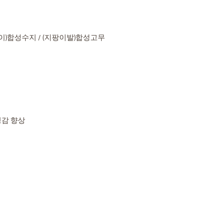
교환 및 반품이 불가
배송기간 : 3일~7일
제품가격
15%
- 고객의 책임 있는 
택배마감은 오후 1시까
우. 단, 상품의 내용
무를 하지 않습니다.
61,500원
9,22
우는 제외
손잡이)합성수지 / (지팡이발)합성고무
- 산간벽지나 도서지
- 포장을 개봉하였거
하는 경우가 있습니다
된 경우
- 주문하신 상품은 입
- 요양식은 제품의 특
- 시간의 경과에 의
가치가 현저히 감소한
- 복제가 가능한 상품
정감 향상