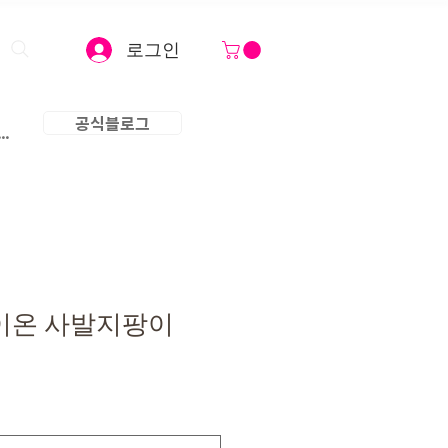
로그인
공식블로그
..
이온 사발지팡이