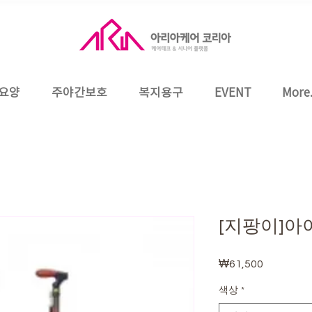
요양
주야간보호
복지용구
EVENT
More.
[지팡이]아
₩61,500
가
격
색상
*