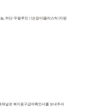
교환 및 반품이 불가
배송기간 : 3일~7일
제품가격
15%
- 고객의 책임 있는 
택배마감은 오후 1시까
우. 단, 상품의 내용
무를 하지 않습니다.
66,600원
9,99
우는 제외
늄, 하단-두랄루민 / (손잡이)플라스틱 (지팡
- 산간벽지나 도서지
- 포장을 개봉하였거
하는 경우가 있습니다
된 경우
- 주문하신 상품은 입
- 요양식은 제품의 특
- 시간의 경과에 의
가치가 현저히 감소한
- 복제가 가능한 상품
"카톡채널로 복지용구급여확인서를 보내주셔