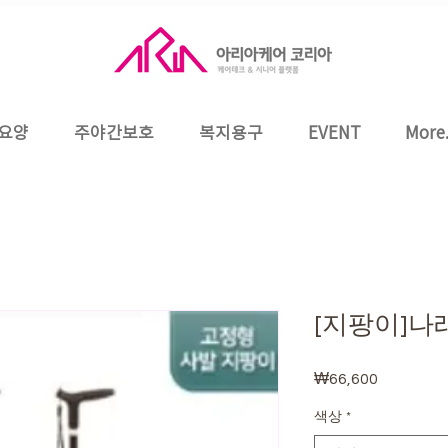
요양
주야간보호
복지용구
EVENT
More.
[지팡이]나래
₩66,600
가
격
색상
*