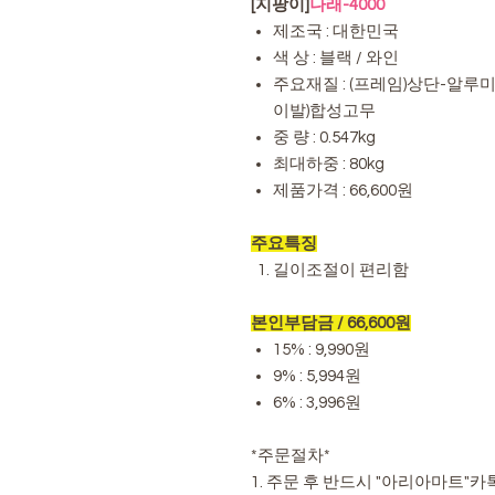
[지팡이]
나래-4000
제조국 : 대한민국
색 상 : 블랙 / 와인
주요재질 : (프레임)상단-알루미
이발)합성고무
중 량 : 0.547kg
최대하중 : 80kg
제품가격 : 66,600원
주요특징
길이조절이 편리함
본인부담금 / 66,600원
15% : 9,990원
9% : 5,994원
6% : 3,996원
*주문절차*
1. 주문 후 반드시 "아리아마트