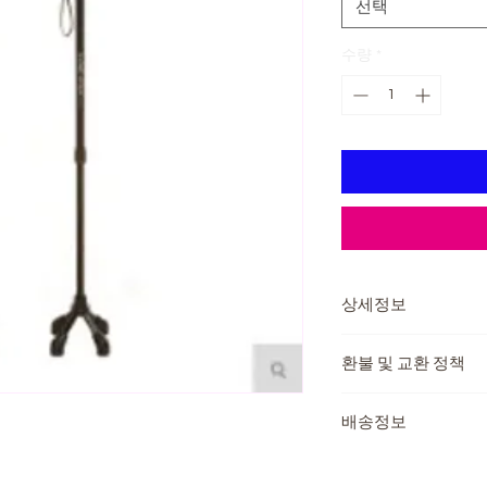
선택
수량
*
상세정보
제조국: 대한민국
환불 및 교환 정책
주요재질 : (프레임)
플라스틱 (지팡이발)
교환 및 반품이 가능
중량 : 0.547kg
배송정보
제품 하자가 있는 경우
최대하중 : 80kg
또는 반품 후 환불이 
배송방법 : 택배
본인부담금
배송비용: 무료