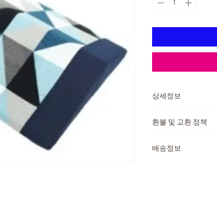
상세정보
제조국 : 대한민국
환불 및 교환 정책
주요재질 : (외피)면, (
사이즈 : 40cmX40c
교환 및 반품이 가능
중량 : 0.9kg
배송정보
제품 하자가 있는 경우
또는 반품 후 환불이 
본인부담금
배송방법 : 택배
배송비용: 무료
제품가격
15
교환 및 반품이 불가
배송기간 : 3일~7일
- 고객의 책임 있는 
택배마감은 오후 1시까
27,900원
4,18
우. 단, 상품의 내용
무를 하지 않습니다.
우는 제외
- 산간벽지나 도서지