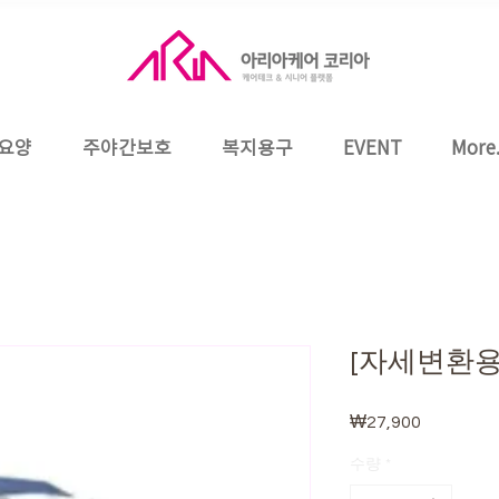
요양
주야간보호
복지용구
EVENT
More.
[자세변환용구
₩27,900
가
격
수량
*