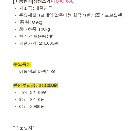
[이동변기]삼원스카이
SKC-660
제조국 : 대한민군
주요재질 : (프레임)알루미늄 합금 / (변기)폴리프로필렌
중 량 : 8.9kg
최대하중: 100kg
변기 적재용량 : 4ℓ
제품가격 : 216,000원
주요특징
이동편의(바퀴부착)
본인부담금 / 216,000원
15% : 32,400원
9% : 19,440원
6% : 12,960원
*주문절차*