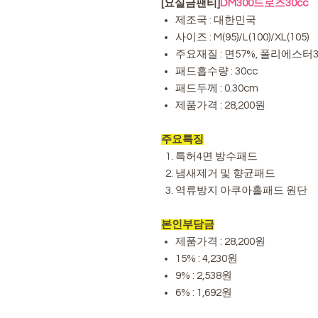
[요실금팬티]
DM300드로즈30cc
제조국 : 대한민국
사이즈 : M(95)/L(100)/XL(105)
주요재질 : 면57%, 폴리에스터
패드흡수량 : 30cc
패드두께 : 0.30cm
제품가격 : 28,200원
주요특징
특허4면 방수패드
냄새제거 및 향균패드
역류방지 아쿠아홀패드 원단
본인부담금
제품가격 : 28,200원
15% : 4,230원
9% : 2,538원
6% : 1,692원