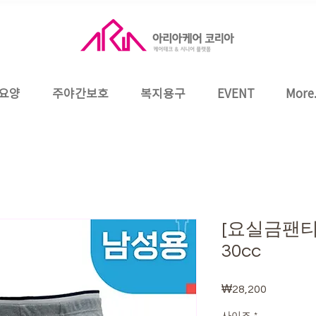
요양
주야간보호
복지용구
EVENT
More.
[요실금팬티
30cc
₩28,200
가
격
사이즈
*