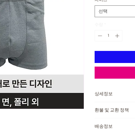
선택
수량
*
상세정보
제조국 : 대한민국
환불 및 교환 정책
주요재질 : 면57%, 
패드흡수량: 30cc
교환 및 반품이 가능
패드두께: 0.30cm
배송정보
제품 하자가 있는 경우
또는 반품 후 환불이 