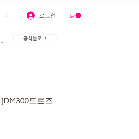
로그인
공식블로그
..
]DM300드로즈