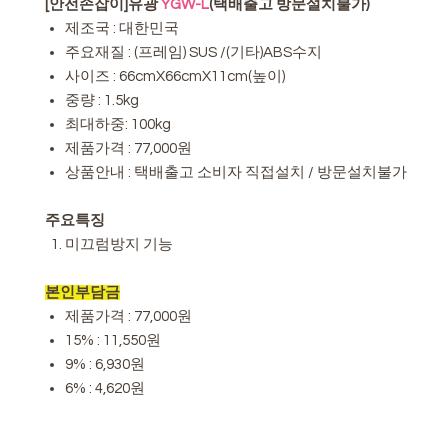
[안전손잡이]유광
YGW-L
(택배출고 방문설치불가)
제조국 : 대한민국
주요재질 : (프레임) SUS /(기타)ABS수지
사이즈 : 66cmX66cmX11cm(높이)
중량 : 1.5kg
최대하중: 100kg
제품가격 : 77,000원
상품안내 : 택배출고 소비자 직접설치 / 방문설치불가
주요특징
미끄럼방지 기능
본인부담금
제품가격 : 77,000원
15% : 11,550원
9% : 6,930원
6% : 4,620원