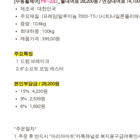
[수동휠체어]
MF-22D
_월대여료 28,200원 / 연장대여료 14,10
제조국 : 대한민국
주요재질 : (프레임)알루미늄 7003-T5 / (시트)나일론폴리
중량 : 10.6kg
최대하중 : 100kg
제품가격 : 395,00원
주요특징
드럼 브레이크
6"소프트 포밍 캐스터
본인부담금 / 28,200원
15% : 4,230원
9% : 2,538원
6% : 1,692원
*주문절차*
1. 주문 후 반드시 "아리아마트"카톡채널로 복지용구급여확