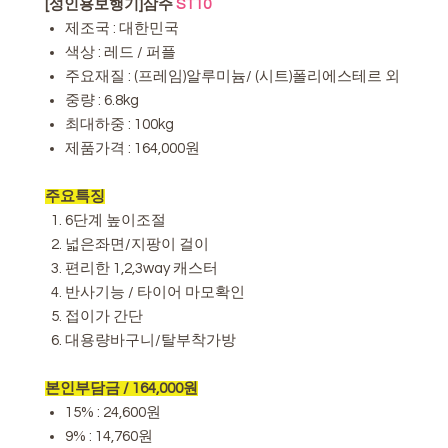
[성인용보행기]삼주
ST10
제조국 : 대한민국
색상 : 레드 / 퍼플
주요재질 : (프레임)알루미늄/ (시트)폴리에스테르 외
중량 : 6.8kg
최대하중 : 100kg
제품가격 : 164,000원
주요특징
6단계 높이조절
넓은좌면/지팡이 걸이
편리한 1,2,3way 캐스터
반사기능 / 타이어 마모확인
접이가 간단
대용량바구니/탈부착가방
본인부담금 / 164,000원
15% : 24,600원
9% : 14,760원