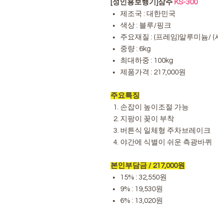
[성인용보행기]삼주
KS-300
제조국 : 대한민국
색상 : 블루/핑크
주요재질 : (프레임)알루미늄/
중량 : 6kg
최대하중 : 100kg
제품가격 : 217,000원
주요특징
손잡이 높이조절 가능
지팡이 꽂이 부착
버튼식 일체형 주차브레이크
야간에 식별이 쉬운 측광바퀴
본인부담금 / 217,000원
15% : 32,550원
9% : 19,530원
6% : 13,020원