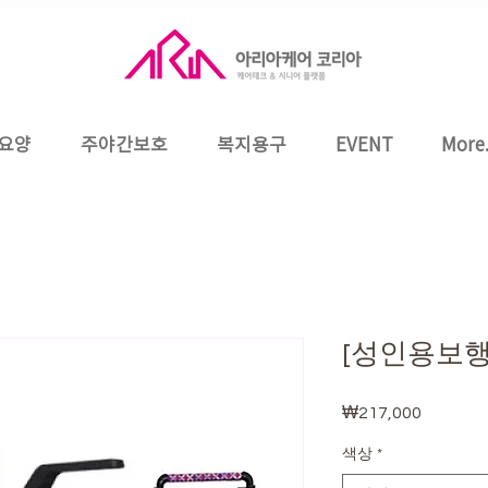
요양
주야간보호
복지용구
EVENT
More.
[성인용보행기
₩217,000
가
격
색상
*