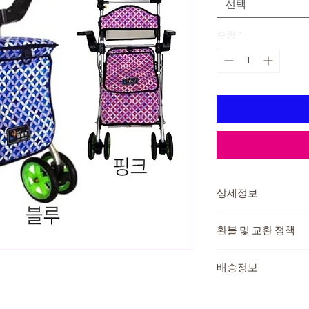
선택
수량
*
상세정보
제조국: 대한민국
환불 및 교환 정책
주요재질: (프레임) 
중량 : 6kg
교환 및 반품이 가능
최대하중: 100kg
배송정보
제품 하자가 있는 경우
또는 반품 후 환불이 
본인부담금
배송방법 : 택배
배송비용: 무료