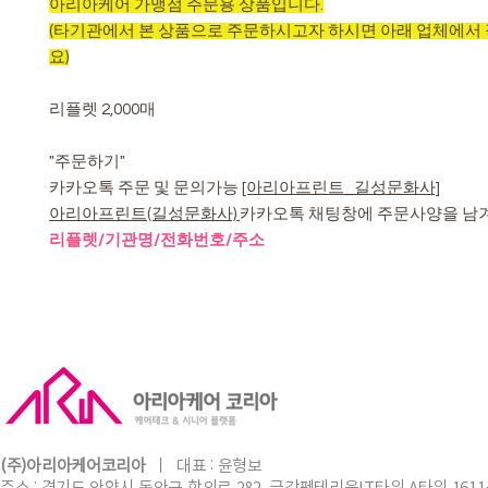
아리아케어 가맹점 주문용 상품입니다.
(타기관에서 본 상품으로 주문하시고자 하시면 아래 업체에서
요)
리플렛 2,000매
"주문하기"
카카오톡 주문 및 문의가능
[아리아프린트_길성문화사]
아리아프린트(길성문화사)
카카오톡 채팅창에 주문사양을 남
리플렛/기관명/전화번호/주소
(주)아리아케어코리아
ㅣ
​대표 :
윤형보
주소 : 경기도 안양시 동안구 학의로 282, 금강펜테리움IT타워 A타워 1611