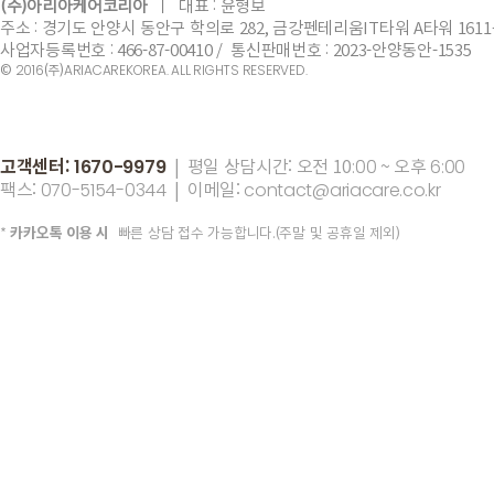
(주)아리아케어코리아
ㅣ
​대표 :
윤형보
주소 : 경기도 안양시 동안구 학의로 282, 금강펜테리움IT타워 A타워 1611
사업자등록번호 : 466-87-00410 / 통신판매번호 : 2023-안양동안-1535
©
(주)
2016
ARIACAREKOREA. ALL RIGHTS RESERVED.
고객센터:
| 평일 상담시간: 오전 10
~ 오후
1670-9979
:00
6:00
팩스:
| 이메일:
070-5154-0344
contact@ariacare.co.kr
*
카카오톡 이용 시
빠른 상담 접수 가능합니다.(주말 및 공휴일 제외)