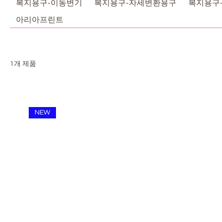
복지용구-이동변기
복지용구-자세변환용구
복지용구
아리아프린트
1개 제품
NEW